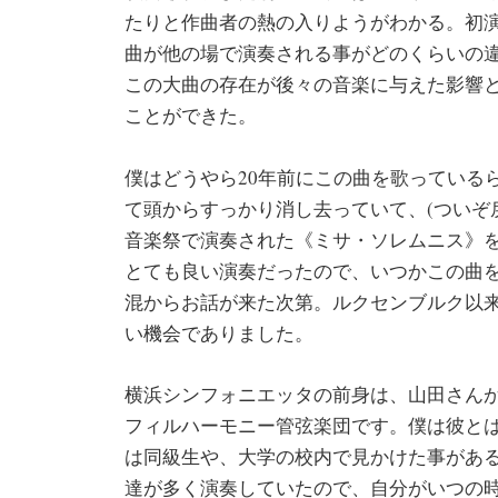
たりと作曲者の熱の入りようがわかる。初
曲が他の場で演奏される事がどのくらいの
この大曲の存在が後々の音楽に与えた影響
ことができた。
僕はどうやら20年前にこの曲を歌っている
て頭からすっかり消し去っていて、(ついぞ
音楽祭で演奏された《ミサ・ソレムニス》
とても良い演奏だったので、いつかこの曲
混からお話が来た次第。ルクセンブルク以
い機会でありました。
横浜シンフォニエッタの前身は、山田さん
フィルハーモニー管弦楽団です。僕は彼と
は同級生や、大学の校内で見かけた事があ
達が多く演奏していたので、自分がいつの