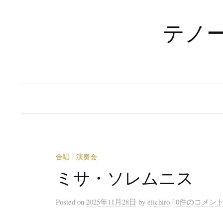
コ
ン
テノ
テ
ン
ツ
へ
ス
キ
ッ
プ
合唱
演奏会
/
ミサ・ソレムニス
/
Posted
on
2025年11月28日
by
eiichiro
0件のコメン