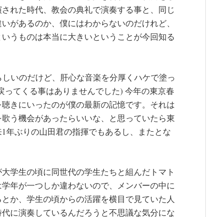
演された時代、教会の典礼で演奏する事と、同じ
違いがあるのか、僕にはわからないのだけれど、
というものは本当に大きいということが今回知る
らしいのだけど、肝心な音楽を分厚くハケで塗っ
戻ってくる事はありませんでした) 今年の東京春
を聴きにいったのが僕の最新の記憶です。それは
を歌う機会があったらいいな、と思っていたら東
来1年ぶりの山田君の指揮でもあるし、またとな
が大学生の頃に同世代の学生たちと組んだトマト
は学年が一つしか違わないので、メンバーの中に
るとか、学生の頃からの活躍を横目で見ていた人
時代に演奏しているんだろうと不思議な気分にな