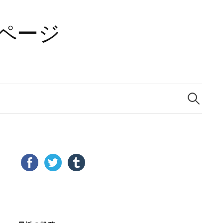
ページ
検
索: