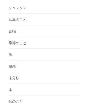
シャンソン
写真のこと
合唱
季節のこと
旅
映画
未分類
本
歌のこと