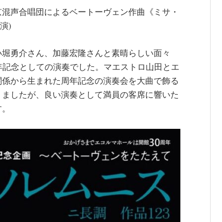
京混声合唱団によるベートーヴェン作曲《ミサ・
演)
小堀勇介さん、加藤宏隆さんと素晴らしい面々
年記念としての演奏でした。マエストロ山田とエ
関係から生まれた周年記念の演奏会を大曲で飾る
りましたが、良い演奏として満員の客席に響いた
す。