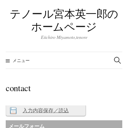
コ
テノール宮本英一郎の
ン
テ
ホームページ
ン
ツ
Eiichiro Miyamoto,tenore
へ
ス
検
キ
索:
メニュー
ッ
プ
contact