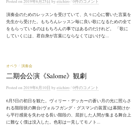
/
Posted
on
2019年6月25日
by
eiichiro
0件のコメント
演奏会のためのレッスンを受けていて、久々に心に響いた言葉を
先生から受けた。もちろんレッスン毎に良い歌になるための全て
をもらっているのはもちろんの事ではあるのだけれど。 「歌に
していくには、君自身が言葉にならなくてはいけな...
オペラ
演奏会
/
二期会公演《Salome》観劇
/
Posted
on
2019年6月10日
by
eiichiro
0件のコメント
6月5日の初日を観た。ヴィリー・デッカーの蒼い月の光に照らさ
れる階段状の舞台(ヴォルフガング・グスマンの装置)は幕開けか
ら平行感覚を失わせる長い階段の、屈折した人間が集まる舞台上
に難なく僕は没入した。色彩は一見してモノト...