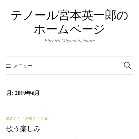
コ
テノール宮本英一郎の
ン
テ
ホームページ
ン
ツ
Eiichiro Miyamoto,tenore
へ
ス
検
キ
索:
メニュー
ッ
プ
月:
2019年6月
歌のこと
演奏会
言葉
/
/
歌う楽しみ