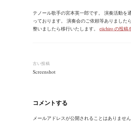
テノール歌手の宮本英一郎です。 演奏活動を
っております。 演奏会のご依頼等ありました
整いましたら移行いたします。
eiichiro 
投
古い投稿
Screenshot
稿
ナ
ビ
コメントする
ゲ
ー
メールアドレスが公開されることはありません
シ