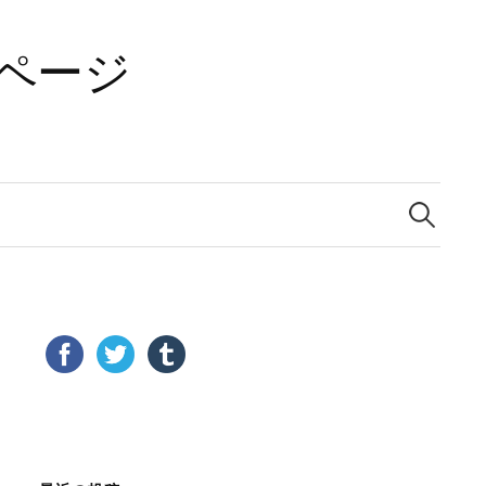
ページ
検
索: