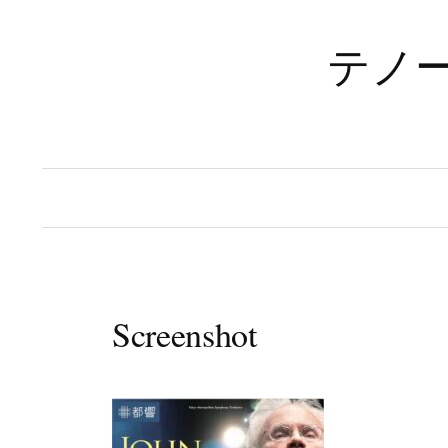
コ
ン
テノ
テ
ン
ツ
へ
ス
キ
ッ
プ
Screenshot