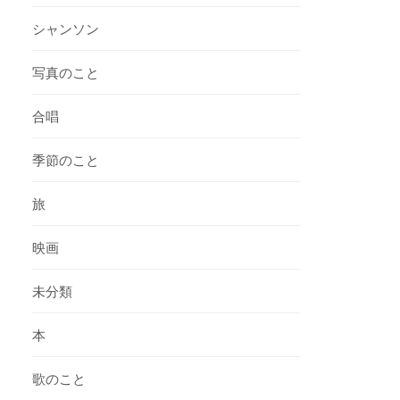
シャンソン
写真のこと
合唱
季節のこと
旅
映画
未分類
本
歌のこと