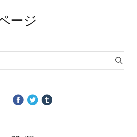
ページ
検
索: