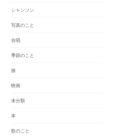
シャンソン
写真のこと
合唱
季節のこと
旅
映画
未分類
本
歌のこと