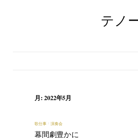
コ
ン
テノ
テ
ン
ツ
へ
ス
キ
ッ
プ
月:
2022年5月
/
歌仕事
演奏会
幕間劇豊かに