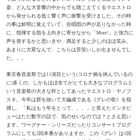
姿、どんな大音響の中からでも聴こえてくるマエストロ
から発せられる低く響く声に衝撃を受けました。その時
の事は鮮明に覚えていて、合唱団の声が足りなかった時
に、指揮する指を上向きに寄せながら「More!」と強力に
声を発するかと思いきや、満足すると少しのほほ笑み。
あまりに大変なんで、こちらは苦笑いしか出ませんでし
た。。。
東京春音楽祭では11演目という(コロナ禍を挟んでいるの
に)多くの、しかもほぼ全てがとても大きなプログラムと
いう音楽祭の大きな幹としてあったマエストロ・ヤノフ
スキ。今年は群を抜いて大編成である《グレの歌》を指
揮し、「私はもう年をとって、、、」と答えたインタビ
ューはただ数字の話で、気のせいなのでは？とさえ思い
ます。ワーグナー・シリーズだったりコンサートプログ
ラムにしても2回本番がありますが、この《グレ》は1回