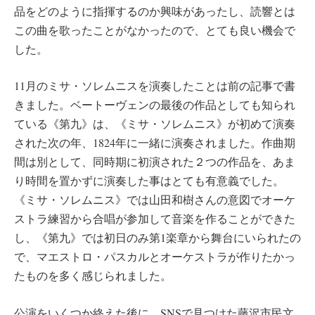
品をどのように指揮するのか興味があったし、読響とは
この曲を歌ったことがなかったので、とても良い機会で
した。
11月のミサ・ソレムニスを演奏したことは前の記事で書
きました。ベートーヴェンの最後の作品としても知られ
ている《第九》は、《ミサ・ソレムニス》が初めて演奏
された次の年、1824年に一緒に演奏されました。作曲期
間は別として、同時期に初演された２つの作品を、あま
り時間を置かずに演奏した事はとても有意義でした。
《ミサ・ソレムニス》では山田和樹さんの意図でオーケ
ストラ練習から合唱が参加して音楽を作ることができた
し、《第九》では初日のみ第1楽章から舞台にいられたの
で、マエストロ・パスカルとオーケストラが作りたかっ
たものを多く感じられました。
公演をいくつか終えた後に、SNSで見つけた藤沢市民文