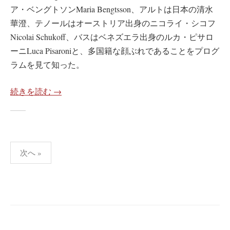
ア・ベングトソンMaria Bengtsson、アルトは日本の清水
華澄、テノールはオーストリア出身のニコライ・シコフ
Nicolai Schukoff、バスはベネズエラ出身のルカ・ピサロ
ーニLuca Pisaroniと、多国籍な顔ぶれであることをプログ
ラムを見て知った。
続きを読む →
投
次へ »
稿
ナ
ビ
ゲ
ー