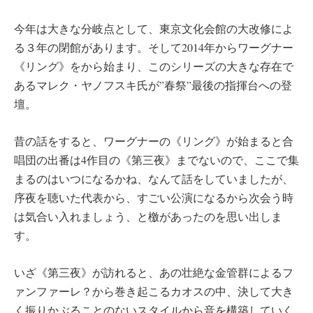
今年は大きな分岐点として、東京文化会館の大改修によ
る３年の閉館があります。そして2014年からワーグナー
《リング》をから始まり、このシリーズの大きな存在で
あるマレク・ヤノフスキ氏が”春祭”最後の指揮台への登
壇。
昔の話をすると、ワーグナーの《リング》が始まると合
唱団の出番は4作目の《第三夜》までないので、ここで集
まるのはいつになるかね、なんて話をしていましたが、
序夜を聴いた代表から、すごい公演になるから次会う時
は気合い入れましょう、と檄があったのを思い出しま
す。
いざ《第三夜》が訪れると、あの壮絶な金管群によるフ
ァンファーレ？から巻き起こるカオスの中、決して大き
く振りかぶることのないスタイルから音を構築していく