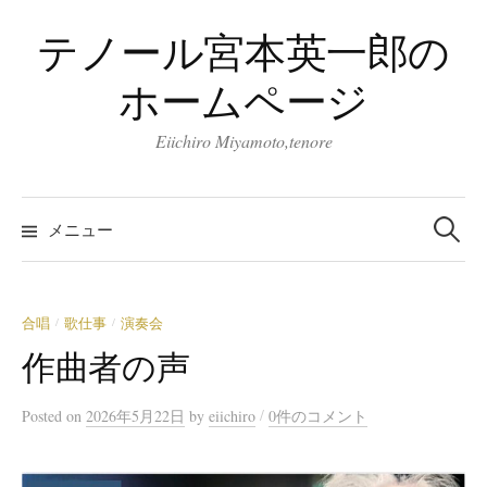
コ
テノール宮本英一郎の
ン
テ
ホームページ
ン
ツ
Eiichiro Miyamoto,tenore
へ
ス
検
キ
索:
メニュー
ッ
プ
合唱
歌仕事
演奏会
/
/
作曲者の声
/
Posted
on
2026年5月22日
by
eiichiro
0件のコメント