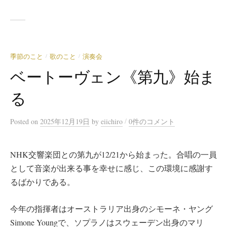
季節のこと
歌のこと
演奏会
/
/
ベートーヴェン《第九》始ま
る
/
Posted
on
2025年12月19日
by
eiichiro
0件のコメント
NHK交響楽団との第九が12/21から始まった。合唱の一員
として音楽が出来る事を幸せに感じ、この環境に感謝す
るばかりである。
今年の指揮者はオーストラリア出身のシモーネ・ヤング
Simone Youngで、ソプラノはスウェーデン出身のマリ