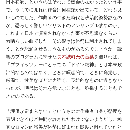
日本初演、というのはそれまで機会のなかったという事
で、今までに見れば録音は何種類か出ていて、どれも良
いものでした。作曲者の生きた時代と政治的姿勢故なの
か、恐ろしく難しいソリストのアンサンブル故なのか、
これまで日本で演奏されなかった事が不思議なくらい、
素晴らしい曲でした。その響きは体勢に利用されてしま
う、とか想起させるようなものがあるのでしょうか。読
響のプログラムに寄せた
長木誠司氏の言葉
を借りれば、
「プフィッツナーにとっての「ドイツ精神」とは本来政
治的なものではなく、ときに瞑想的で、ときに高揚し、
厳粛で、甘美なほどに力強く、英雄的なものに過ぎなか
ったが、時代はそれを危ぶむことも、称揚することもで
きたのである。」
「評価が定まらない」というものに作曲者自身が態度を
表明できるほど時間が許されたわけでないようだし、純
真なロマン的讃美が体勢に好まれた態度と離れていたと