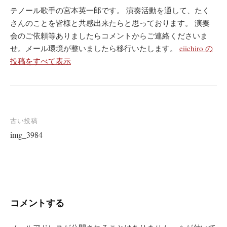
テノール歌手の宮本英一郎です。 演奏活動を通して、たく
さんのことを皆様と共感出来たらと思っております。 演奏
会のご依頼等ありましたらコメントからご連絡くださいま
せ。メール環境が整いましたら移行いたします。
eiichiro の
投稿をすべて表示
投
古い投稿
img_3984
稿
ナ
ビ
ゲ
ー
コメントする
シ