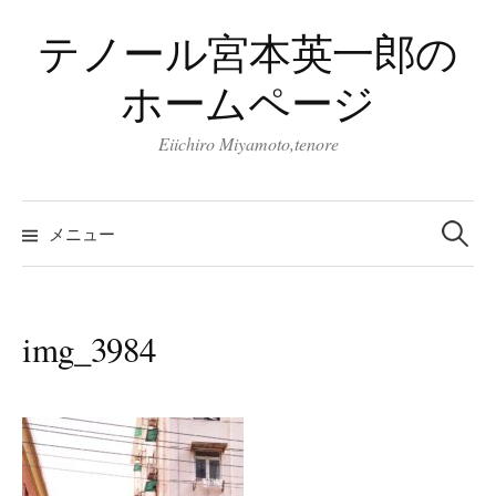
コ
テノール宮本英一郎の
ン
テ
ホームページ
ン
ツ
Eiichiro Miyamoto,tenore
へ
ス
検
キ
索:
メニュー
ッ
プ
img_3984