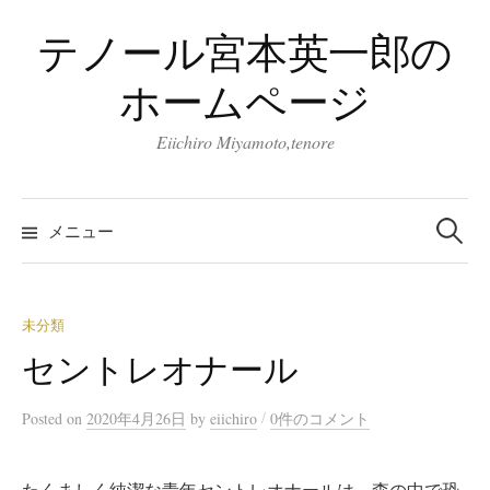
コ
テノール宮本英一郎の
ン
テ
ホームページ
ン
ツ
Eiichiro Miyamoto,tenore
へ
ス
検
キ
索:
メニュー
ッ
プ
未分類
セントレオナール
/
Posted
on
2020年4月26日
by
eiichiro
0件のコメント
たくましく純潔な青年セントレオナールは、森の中で恐