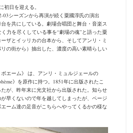
日に初日を迎える。
‐03シーズンから再演が続く粟國淳氏の演出
舞台を共にしている。劇場合唱団と舞台・音楽ス
なく力を尽くしている事を“劇場の魂”と語った粟
コーザとイッリカの台本から、そしてアンリ・ミ
パリの街から）抽出した、濃度の高い素晴らしい
ボエーム》 は、アンリ・ミュルジェールの
 de bohème》を原作に持つ。1851年に出版されたこ
ったが、昨年末に光文社から出版された。知らせ
のが早くないので年を越してしまったが、ページ
ボエーム達の足音がこちらへやってくるかの様な