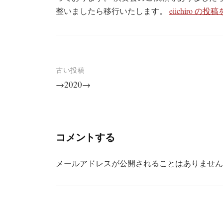
整いましたら移行いたします。
eiichiro 
投
古い投稿
→2020→
稿
ナ
ビ
コメントする
ゲ
ー
メールアドレスが公開されることはありません
シ
ョ
ン