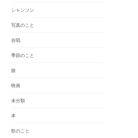
シャンソン
写真のこと
合唱
季節のこと
旅
映画
未分類
本
歌のこと