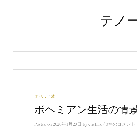
コ
ン
テノ
テ
ン
ツ
へ
ス
キ
ッ
プ
オペラ
本
/
ボヘミアン生活の情
/
Posted
on
2020年1月23日
by
eiichiro
0件のコメント