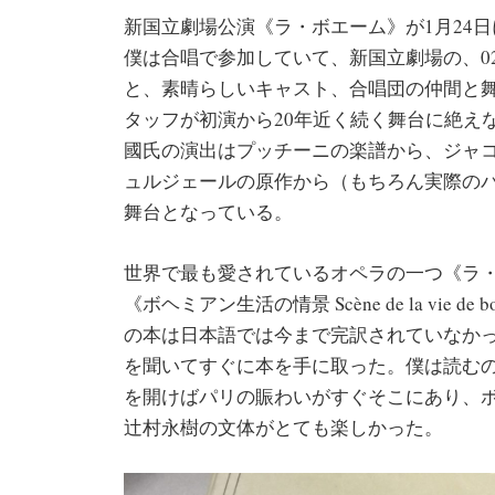
新国立劇場公演《ラ・ボエーム》が1月24
僕は合唱で参加していて、新国立劇場の、02
と、素晴らしいキャスト、合唱団の仲間と
タッフが初演から20年近く続く舞台に絶え
國氏の演出はプッチーニの楽譜から、ジャ
ュルジェールの原作から（もちろん実際の
舞台となっている。
世界で最も愛されているオペラの一つ《ラ・
《ボヘミアン生活の情景 Scène de la vie
の本は日本語では今まで完訳されていなか
を聞いてすぐに本を手に取った。僕は読む
を開けばパリの賑わいがすぐそこにあり、
辻村永樹の文体がとても楽しかった。