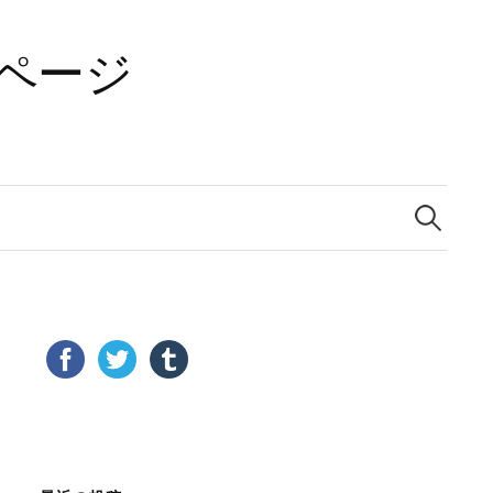
ページ
検
索: