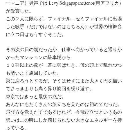
ーマニア）男声では Levy Sekgapapane,tenor(南アフリカ）
が受賞した。
この２人に限らず、ファイナル、セミファイナルに出場
した歌手（だけではないのはもちろん）が世界の檜舞台
に立つ日はもうすぐそこだ。
その次の日の朝だったか、仕事へ向かっていると通りか
かったマンションの駐車場から
１０羽以上の燕が一斉に羽ばたき、僕の頭上で乱れつつ
も勢いよく旋回していた。
巣に戻ろうとするが、そうはせずにまた大きく円を描い
てさっきよりも高く昇り旋回を繰り返す。
東京ではきっと最後の燕だ。
あんなにもたくさんの旅立ちを見たのは初めてだった。
飛び方を覚えたてであるけれど、今飛び立つというあの
勢いはこの時にしか感じられない大きなエネルギーを持
っている。