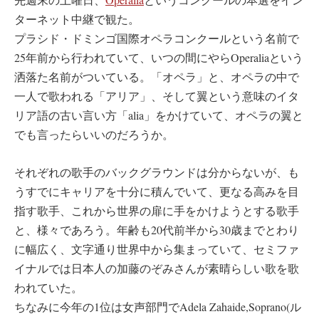
ターネット中継で観た。
プラシド・ドミンゴ国際オペラコンクールという名前で
25年前から行われていて、いつの間にやらOperaliaという
洒落た名前がついている。「オペラ」と、オペラの中で
一人で歌われる「アリア」、そして翼という意味のイタ
リア語の古い言い方「alia」をかけていて、オペラの翼と
でも言ったらいいのだろうか。
それぞれの歌手のバックグラウンドは分からないが、も
うすでにキャリアを十分に積んでいて、更なる高みを目
指す歌手、これから世界の扉に手をかけようとする歌手
と、様々であろう。年齢も20代前半から30歳までとわり
に幅広く、文字通り世界中から集まっていて、セミファ
イナルでは日本人の加藤のぞみさんが素晴らしい歌を歌
われていた。
ちなみに今年の1位は女声部門でAdela Zahaide,Soprano(ル