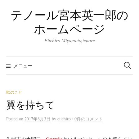
コ
テノール宮本英一郎の
ン
テ
ホームページ
ン
ツ
Eiichiro Miyamoto,tenore
へ
ス
検
キ
索:
メニュー
ッ
プ
歌のこと
翼を持ちて
/
Posted
on
2017年8月3日
by
eiichiro
0件のコメント
先週末の土曜日、
Operalia
というコンクールの本選をイン