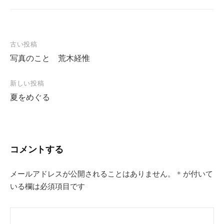
投
古い投稿
写真のこと 荒木経惟
稿
ナ
新しい投稿
ビ
夏をめぐる
ゲ
ー
シ
コメントする
ョ
ン
メールアドレスが公開されることはありません。
*
が付いて
いる欄は必須項目です