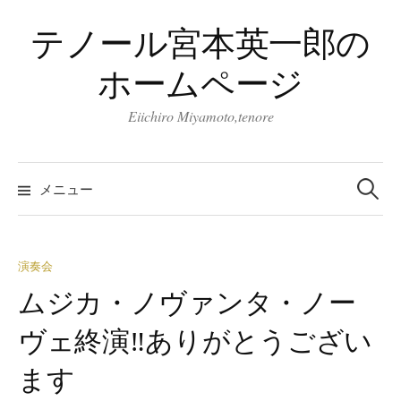
コ
テノール宮本英一郎の
ン
テ
ホームページ
ン
ツ
Eiichiro Miyamoto,tenore
へ
ス
検
キ
索:
メニュー
ッ
プ
演奏会
ムジカ・ノヴァンタ・ノー
ヴェ終演‼ありがとうござい
ます