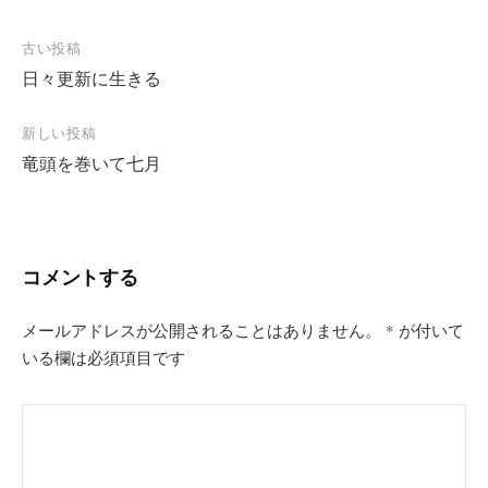
投
古い投稿
日々更新に生きる
稿
ナ
新しい投稿
ビ
竜頭を巻いて七月
ゲ
ー
シ
コメントする
ョ
ン
メールアドレスが公開されることはありません。
*
が付いて
いる欄は必須項目です