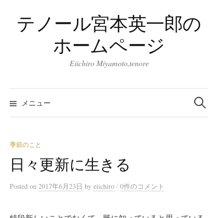
コ
テノール宮本英一郎の
ン
テ
ホームページ
ン
ツ
Eiichiro Miyamoto,tenore
へ
ス
検
キ
索:
メニュー
ッ
プ
季節のこと
日々更新に生きる
/
Posted
on
2017年6月23日
by
eiichiro
0件のコメント
特段新しいことでなくて、既に知っていると思っている