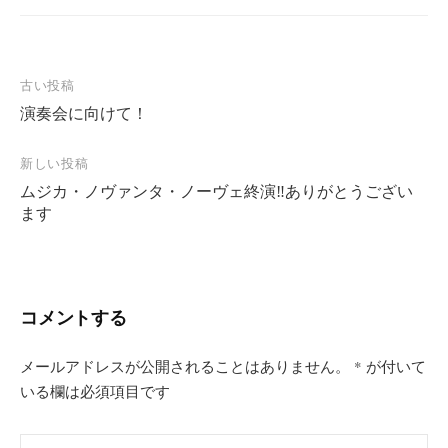
投
古い投稿
演奏会に向けて！
稿
ナ
新しい投稿
ビ
ムジカ・ノヴァンタ・ノーヴェ終演‼ありがとうござい
ゲ
ます
ー
シ
ョ
コメントする
ン
メールアドレスが公開されることはありません。
*
が付いて
いる欄は必須項目です